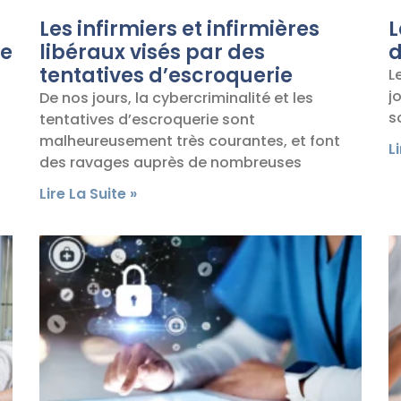
Les infirmiers et infirmières
L
de
libéraux visés par des
d
tentatives d’escroquerie
L
j
De nos jours, la cybercriminalité et les
s
tentatives d’escroquerie sont
malheureusement très courantes, et font
L
des ravages auprès de nombreuses
Lire La Suite »